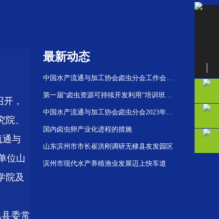
最新动态
中国水产流通与加工协会卤虫分会工作会议
联系我们
在滨州召开
第一届“卤虫资源可持续开发利用”培训班在
召开，
天津举办
中国水产流通与加工协会卤虫分会2023年度
究院、
工作会议隆重召开
国内卤虫卵产业化进程的措施
流通与
山东滨州市市长崔洪刚调研无棣县友发园区
单位山
滨州市现代水产养殖渔业发展迈上快车道
学院及
池县委常