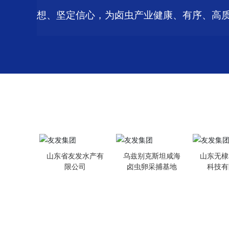
想、坚定信心，
为卤虫产业健康、有序、高
集团产业
山东省友发水产有
乌兹别克斯坦咸海
山东无棣
限公司
卤虫卵采捕基地
科技有
关于友发
友发产品
集团简介
丰年虫卵