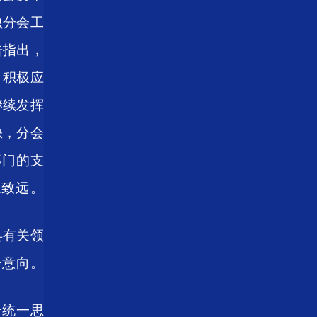
虫分会工
告指出，
、积极应
继续发挥
缺，
分会
部门的支
稳致远。
县有关领
步意向。
步统一思