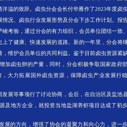
情洋溢的致辞。卤虫分会会长
付华雁作了
2023年度卤
展情况、
卤虫
行业发展形势及分会下步工作计划
。报
严峻考验，通过分会的有力组织，会员单位团结一致
走上了健康、快速发展的道路。新的一年里，分会将
量，维护会员单位的共同利益。鉴于目前卤虫资源紧
增加卤虫卵的产量，同时，分会积极争取国家政府
接，大力拓展国外卤虫资源，
保障卤虫产业发展行
同发展等事项行了讨论协商，
会后，在自治区及盐池
源及地方企业，就投资当地盐湖养虾项目达成了初
发展的方向，增强了协会的凝聚力和向心力，进一